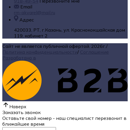
918-49-54
Перезвоните мне
Email
rm-akvarel@mail.ru
Адрес
420033, РТ, г.Казань, ул. Краснококшайская дом
119, кабинет 2
Сайт не является публичной офертой.
2026г.
/
Политика конфиденциальности
/
Соглашение
Разработано в
Наверх
Заказать звонок
Оставьте свой номер - наш специалист перезвонит в
ближайшее время