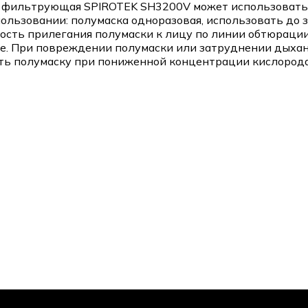
а фильтрующая SPIROTEK SH3200V может использоваться
льзовании: полумаска одноразовая, использовать до з
отность прилегания полумаски к лицу по линии обтюрац
зоне. При повреждении полумаски или затруднении дыха
ть полумаску при пониженной концентрации кислорода 