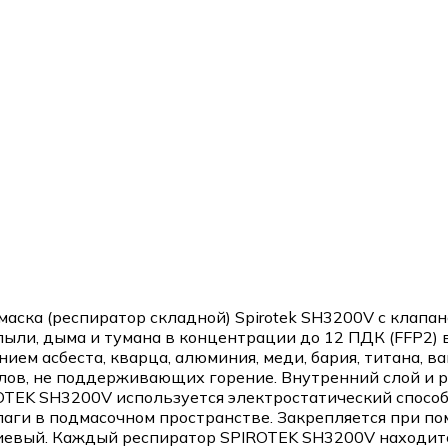
ска (респиратор складной) Spirotek SH3200V с клапан
пыли, дыма и тумана в концентрации до 12 ПДК (FFP2)
ем асбеста, кварца, алюминия, меди, бария, титана, ва
ов, не поддерживающих горение. Внутренний слой и р
ROTEK SH3200V используется электростатический спосо
лаги в подмасочном пространстве. Закрепляется при п
иевый. Каждый респиратор SPIROTEK SH3200V находитс