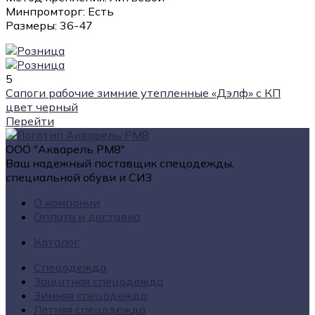
Минпромторг: Есть
Размеры: 36-47
5
Сапоги рабочие зимние утепленные «Дэлф» с КП
цвет черный
Перейти
ООО "Акварель РМ8"
Ваш надежный поставщик спецодежды,
специальной обуви и СИЗ
О компании
Оплата и доставка
Каталог
Спецодежда
Защитная спецодежда
Зимняя спецодежда
Летняя спецодежда