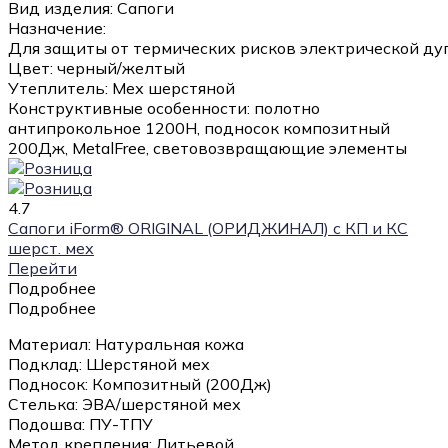
Вид изделия:
Сапоги
Назначение:
Для защиты от термических рисков электрической ду
Цвет:
черный/желтый
Утеплитель:
Мех шерстяной
Конструктивные особенности:
полотно
антипрокольное 1200Н, подносок композитный
200Дж, MetalFree, световозвращающие элементы
4.7
Сапоги iForm® ORIGINAL (ОРИДЖИНАЛ) с КП и КС
шерст. мех
Перейти
Подробнее
Подробнее
Материал: Натуральная кожа
Подклад: Шерстяной мех
Подносок: Композитный (200Дж)
Стелька: ЭВА/шерстяной мех
Подошва: ПУ-ТПУ
Метод крепления: Литьевой