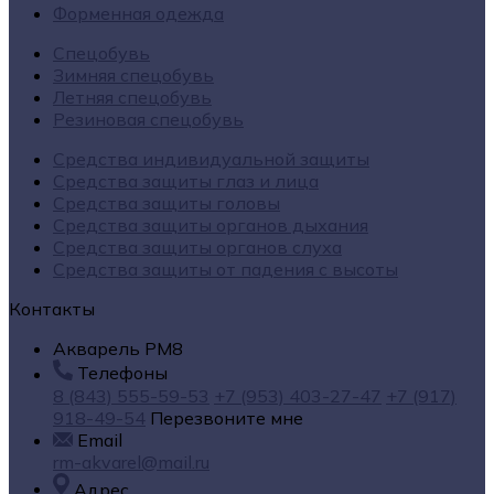
Форменная одежда
Спецобувь
Зимняя спецобувь
Летняя спецобувь
Резиновая спецобувь
Средства индивидуальной защиты
Средства защиты глаз и лица
Средства защиты головы
Средства защиты органов дыхания
Средства защиты органов слуха
Средства защиты от падения с высоты
Контакты
Акварель РМ8
Телефоны
8 (843) 555-59-53
+7 (953) 403-27-47
+7 (917)
918-49-54
Перезвоните мне
Email
rm-akvarel@mail.ru
Адрес