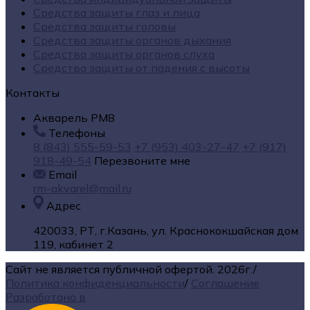
Средства защиты глаз и лица
Средства защиты головы
Средства защиты органов дыхания
Средства защиты органов слуха
Средства защиты от падения с высоты
Контакты
Акварель РМ8
Телефоны
8 (843) 555-59-53
+7 (953) 403-27-47
+7 (917)
918-49-54
Перезвоните мне
Email
rm-akvarel@mail.ru
Адрес
420033, РТ, г.Казань, ул. Краснококшайская дом
119, кабинет 2
Сайт не является публичной офертой.
2026г.
/
Политика конфиденциальности
/
Соглашение
Разработано в