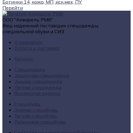
Ботинки 14, кожа, МП, иск.мех, ПУ
Перейти
ООО "Акварель РМ8"
Ваш надежный поставщик спецодежды,
специальной обуви и СИЗ
О компании
Оплата и доставка
Каталог
Спецодежда
Защитная спецодежда
Зимняя спецодежда
Летняя спецодежда
Форменная одежда
Спецобувь
Зимняя спецобувь
Летняя спецобувь
Резиновая спецобувь
Средства индивидуальной защиты