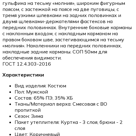
гульфика на тесьму «молния», широким фигурным
поясом, с застежкой на поясе на две пуговицы, с
тремя узкими шлевками на задних половинках и
двумя щлевками-держателями фастексов на
передних половинках. Внутренние боковые карманы
с наклонным входом, с накладным карманом на
правом боковом шве, застегивающимся на тесьму
«молния». Наколенники на передних половинках,
накладные задние карманы. СОП 50мм для
обеспечения видимости.
ГОСТ 12.4.303-2016
Характеристики
Вид изделия:
Костюм
Пол:
Мужской
Состав:
65% ПЭ, 35% ХБ
Ткань/Материал верха:
Смесовая с ВО
пропиткой
Сезон:
Зима
Пакет утеплителя:
Куртка - 3 слоя, брюки - 2
слоя
Цвет:
Коричневый