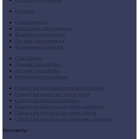
Каталог
Спецодежда
Защитная спецодежда
Зимняя спецодежда
Летняя спецодежда
Форменная одежда
Спецобувь
Зимняя спецобувь
Летняя спецобувь
Резиновая спецобувь
Средства индивидуальной защиты
Средства защиты глаз и лица
Средства защиты головы
Средства защиты органов дыхания
Средства защиты органов слуха
Средства защиты от падения с высоты
Контакты