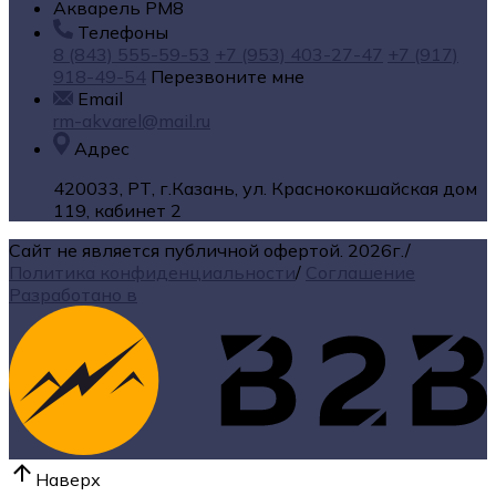
Акварель РМ8
Телефоны
8 (843) 555-59-53
+7 (953) 403-27-47
+7 (917)
918-49-54
Перезвоните мне
Email
rm-akvarel@mail.ru
Адрес
420033, РТ, г.Казань, ул. Краснококшайская дом
119, кабинет 2
Сайт не является публичной офертой.
2026г.
/
Политика конфиденциальности
/
Соглашение
Разработано в
Наверх