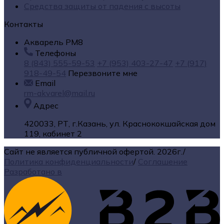
Средства защиты от падения с высоты
Контакты
Акварель РМ8
Телефоны
8 (843) 555-59-53
+7 (953) 403-27-47
+7 (917)
918-49-54
Перезвоните мне
Email
rm-akvarel@mail.ru
Адрес
420033, РТ, г.Казань, ул. Краснококшайская дом
119, кабинет 2
Сайт не является публичной офертой.
2026г.
/
Политика конфиденциальности
/
Соглашение
Разработано в