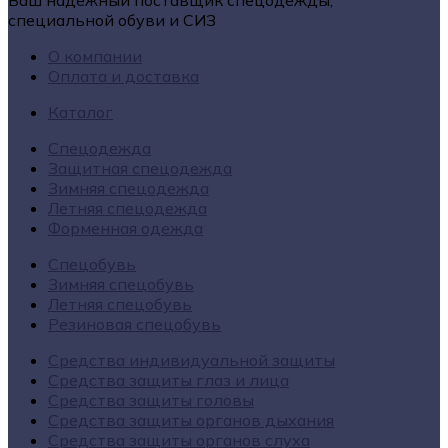
специальной обуви и СИЗ
О компании
Оплата и доставка
Каталог
Спецодежда
Защитная спецодежда
Зимняя спецодежда
Летняя спецодежда
Форменная одежда
Спецобувь
Зимняя спецобувь
Летняя спецобувь
Резиновая спецобувь
Средства индивидуальной защиты
Средства защиты глаз и лица
Средства защиты головы
Средства защиты органов дыхания
Средства защиты органов слуха