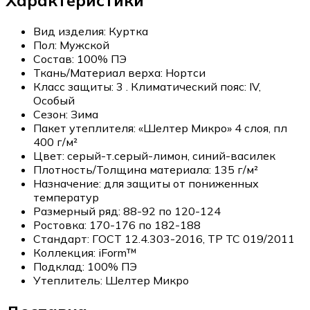
Вид изделия:
Куртка
Пол:
Мужской
Состав:
100% ПЭ
Ткань/Материал верха:
Нортси
Класс защиты:
3 . Климатический пояс: IV,
Особый
Сезон:
Зима
Пакет утеплителя:
«Шелтер Микро» 4 слоя, пл
400 г/м²
Цвет:
серый-т.серый-лимон, синий-василек
Плотность/Толщина материала:
135 г/м²
Назначение:
для защиты от пониженных
температур
Размерный ряд:
88-92 по 120-124
Ростовка:
170-176 по 182-188
Стандарт:
ГОСТ 12.4.303-2016, ТР ТС 019/2011
Коллекция:
iForm™
Подклад:
100% ПЭ
Утеплитель:
Шелтер Микро