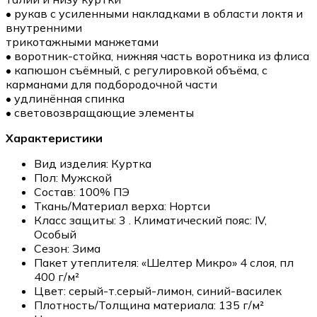
• рукав с усиленными накладками в области локтя и
внутренними
трикотажными манжетами
• воротник-стойка, нижняя часть воротника из флиса
• капюшон съёмный, с регулировкой объёма, с
карманами для подбородочной части
• удлинённая спинка
• световозвращающие элементы
Характеристики
Вид изделия:
Куртка
Пол:
Мужской
Состав:
100% ПЭ
Ткань/Материал верха:
Нортси
Класс защиты:
3 . Климатический пояс: IV,
Особый
Сезон:
Зима
Пакет утеплителя:
«Шелтер Микро» 4 слоя, пл
400 г/м²
Цвет:
серый-т.серый-лимон, синий-василек
Плотность/Толщина материала:
135 г/м²