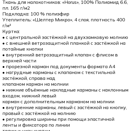
Ткань для налокотников: «Horus», 100% Полиамид 6.6,
пл. 165 г/м2
Подкладка: 100 % полиэфир
Утеплитель: «Шелтер Микро», 4 слоя, плотность 400
г/м²
Куртка:
• с центральной застёжкой на двухзамковую молнию
• с внешней ветрозащитной планкой с застёжкой на
потайные кнопки
• внутренний ветрозащитный клапан с флисом в
верхней части
• прорезной карман под документы формата А4
• нагрудные карманы с клапаном с текстильной
застёжкой, справа над
клапаном карман на молнии
• нижние объёмные накладные карманы с наклонным
входом, нижний левый
карман с дополнительным карманом на молнии
• внутренние карманы, левый с застёжкой на кнопку,
правый с застёжкой на молнию
• регулировка ширины при помощи эластичной
ленты и фиксатора по линии
талии и низу куртки