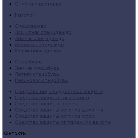
Оплата и доставка
Каталог
Спецодежда
Защитная спецодежда
Зимняя спецодежда
Летняя спецодежда
Форменная одежда
Спецобувь
Зимняя спецобувь
Летняя спецобувь
Резиновая спецобувь
Средства индивидуальной защиты
Средства защиты глаз и лица
Средства защиты головы
Средства защиты органов дыхания
Средства защиты органов слуха
Средства защиты от падения с высоты
Контакты