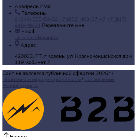
Акварель РМ8
Телефоны
8 (843) 555-59-53
+7 (953) 403-27-47
+7 (917)
918-49-54
Перезвоните мне
Email
rm-akvarel@mail.ru
Адрес
420033, РТ, г.Казань, ул. Краснококшайская дом
119, кабинет 2
Сайт не является публичной офертой.
2026г.
/
Политика конфиденциальности
/
Соглашение
Разработано в
Наверх