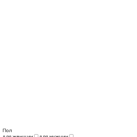
Пол
для женщин
для мужчин